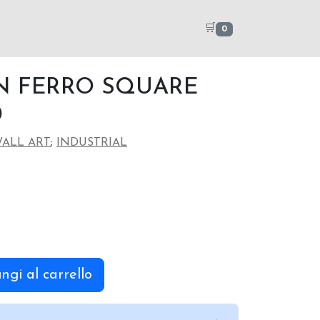
🛒
0
N FERRO SQUARE
0
WALL ART
;
INDUSTRIAL
ngi al carrello