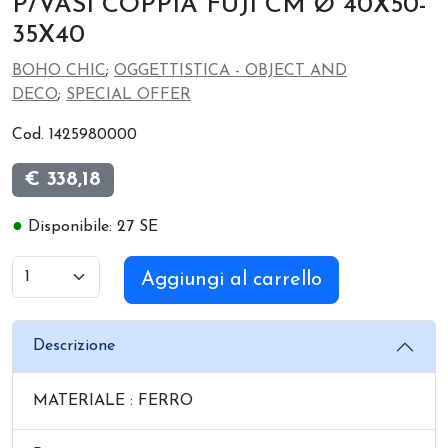
P/VASI COPPIA FUJI CM Ø 40X50-
35X40
BOHO CHIC
;
OGGETTISTICA - OBJECT AND
DECO
;
SPECIAL OFFER
Cod. 1425980000
€ 338,18
●
Disponibile: 27 SE
Aggiungi al carrello
Descrizione
MATERIALE : FERRO